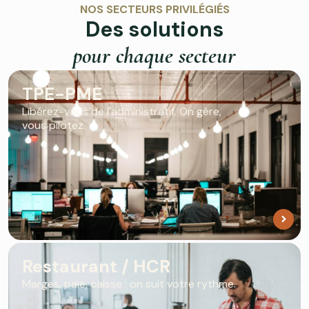
NOS SECTEURS PRIVILÉGIÉS
Des solutions
pour chaque secteur
TPE-PME
Libérez-vous de l'administratif. On gère,
vous pilotez.
Restaurant / HCR
Marges, paie, caisse : on suit votre rythme.