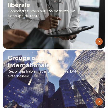
libérale
Concentrez-vous sur vos patients. On
s'occupe du reste.
Groupe ou société
internationale
Reporting fiable, fiscalité maîtrisée, DAF
externalisée.